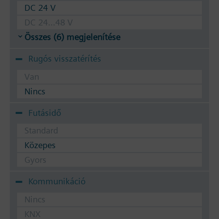
DC 24 V
DC 24...48 V
Összes (6) megjelenítése
Rugós visszatérítés
Van
Nincs
Futásidő
Standard
Közepes
Gyors
Kommunikáció
Nincs
KNX