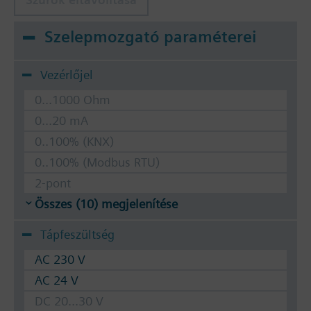
Szelepmozgató paraméterei
Vezérlőjel
0...1000 Ohm
0...20 mA
0..100% (KNX)
0..100% (Modbus RTU)
2-pont
Összes (10) megjelenítése
Tápfeszültség
AC 230 V
AC 24 V
DC 20...30 V