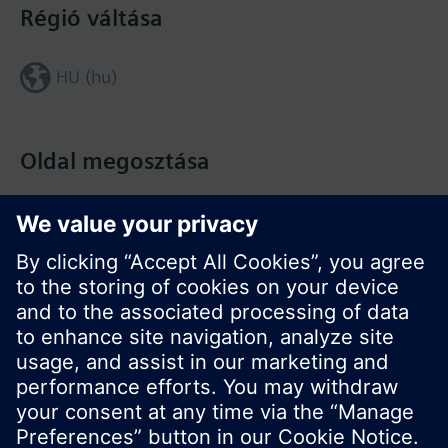
Régió váltása
HU (hu)
Oldal megosztása
© Siemens Switzerland Ltd. Building Technologies
Division - 2016