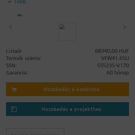
Több
In open and closed circuits.
Listaár
68340,00 HUF
Termék száma:
VFW41.65U
SSN:
S55235-V170
Garancia:
60 hónap
Hozzáadás a kosárhoz
Hozzáadás a projekthez
Szűrők eltávolítása