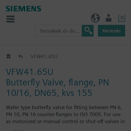
0
HU (hu)
Felhasználó
Keresés
VFW41..U
VFW41.65U
VFW41.65U
Butterfly Valve, flange, PN
10/16, DN65, kvs 155
Wafer type butterfly valve for fitting between PN 6,
PN 10, PN 16 counter-flanges to ISO 7005. For use
as motorized or manual control or shut-off valves in
heating, ventilation and air conditioning systems.