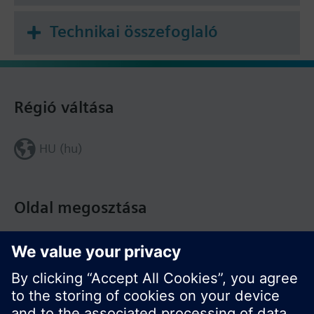
Technikai összefoglaló
Régió váltása
HU (hu)
Oldal megosztása