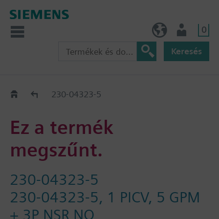
0
HU (hu)
Felhasználó
Keresés
Régi-Új Kiváltási segédlet
230-04323-5
Ez a termék
megszűnt.
230-04323-5
230-04323-5, 1 PICV, 5 GPM
+ 3P NSR NO