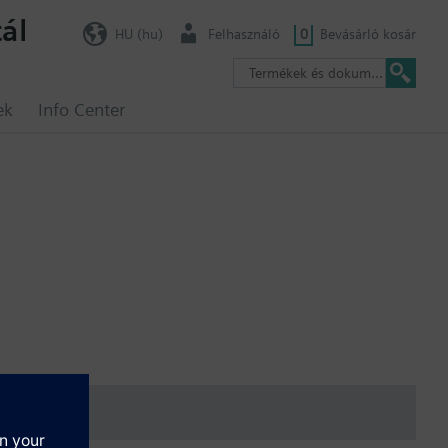
ál
HU (hu)
Felhasználó
0
Bevásárló kosár
ek
Info Center