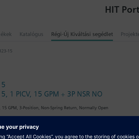
HIT Port
mékek
Katalógus
Régi-Új Kiváltási segédlet
Projekt
323-15
15
5, 1 PICV, 15 GPM + 3P NSR NO
, 15 GPM, 3-Position, Non-Spring Return, Normally Open
umok