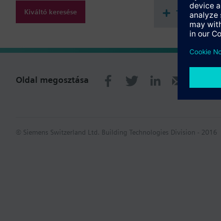
Kiváltó keresése
Technikai 
Oldal megosztása
© Siemens Switzerland Ltd. Building Technologies Division - 2016