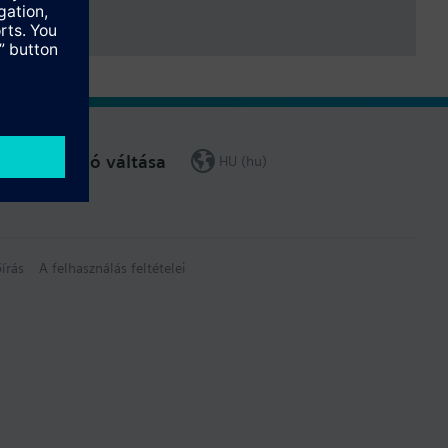
Régió váltása
HU (hu)
írás
A felhasználás feltételei