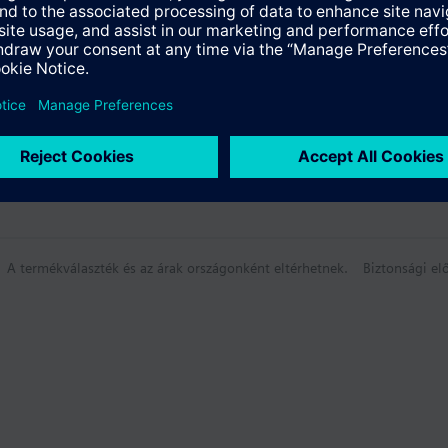
összefoglaló
A termékválaszték és az árak országonként eltérhetnek.
Biztonsági elő