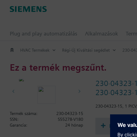
Plug and play automatizálás
Alkalmazások
Ter
HVAC Termékek
Régi-Új Kiváltási segédlet
230-04
Ez a termék megszűnt.
230-04323-
230-04323-1
230-04323-15, 1 PICV
Termék száma:
230-04323-15
SSN:
S55278-V180
Dokument
Garancia:
24 hónap