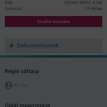
SSN:
S55301-M101-A160
Garancia:
24 hónap
Kiváltó keresése
Dokumentumok
Régió váltása
HU (hu)
Oldal megosztása