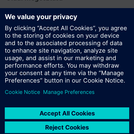
© Siemens Switzerland Ltd. Building Technologies
Division - 2016
A termékválaszték és az árak országonként
eltérhetnek.
Biztonsági előírás
A felhasználás feltételei