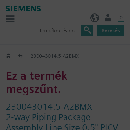
0
HU (hu)
Felhasználó
Keresés
Régi-Új Kiváltási segédlet
230043014.5-A2BMX
Ez a termék
megszűnt.
230043014.5-A2BMX
2-way Piping Package
Assembly Line Size 0.5" PICV