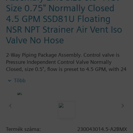
Size 0.75" Normally Closed
4.5 GPM SSD81U Floating
NSR NPT Strainer Air Vent Iso
Valve No Hose
2-Way Piping Package Assembly. Control valve is
Pressure Independent Control Valve Normally
Closed, size 0.5", flow is preset to 4.5 GPM, with 24
Vac Electronic SSD81U Actuator, Floating Non-
Több
Spring Return. The supply side has Y-Strainer with
Drain and PT plug, size 0.75". The return side has
Manual Air Vent, PICV, Isolation Valve. The Air Vent
and Isolation Valves are sized at 0.75". There are no
Hoses in the Assembly. Assembly is delivered
shrink wrapped.
Termék száma:
230043014.5-A2BMX