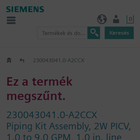
0
HU (hu)
Felhasználó
Keresés
Régi-Új Kiváltási segédlet
230043041.0-A2CCX
Ez a termék
megszűnt.
230043041.0-A2CCX
Piping Kit Assembly, 2W PICV,
1.0 to 9.0 GPM, 1.0 in. line