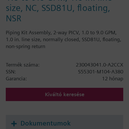
size, NC, SSD81U, floating,
NSR
Piping Kit Assembly, 2-way PICV, 1.0 to 9.0 GPM,
1.0 in. line size, normally closed, SSD81U, floating,
non-spring return
Termék száma:
230043041.0-A2CCX
SSN:
S55301-M104-A380
Garancia:
12 hónap
Kiváltó keresése
Dokumentumok