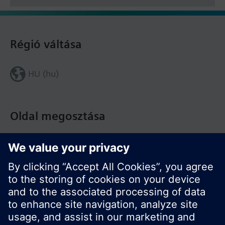
Régió váltása
HU (hu)
Oldal megosztása