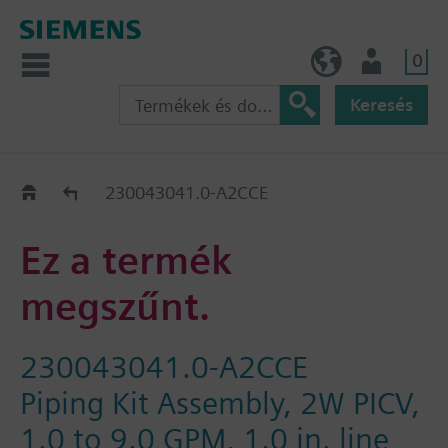
0
HU (hu)
Felhasználó
Keresés
Régi-Új Kiváltási segédlet
230043041.0-A2CCE
Ez a termék
megszűnt.
230043041.0-A2CCE
Piping Kit Assembly, 2W PICV,
1.0 to 9.0 GPM, 1.0 in. line