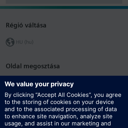
Régió váltása
HU (hu)
Oldal megosztása