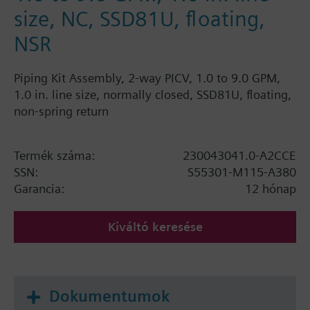
size, NC, SSD81U, floating,
NSR
Piping Kit Assembly, 2-way PICV, 1.0 to 9.0 GPM,
1.0 in. line size, normally closed, SSD81U, floating,
non-spring return
Termék száma:
230043041.0-A2CCE
SSN:
S55301-M115-A380
Garancia:
12 hónap
Kiváltó keresése
Dokumentumok