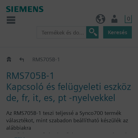
0
HU (hu)
Felhasználó
Keresés
Switching and monitoring device RMS705B..
RMS705B-1
RMS705B-1
Kapcsoló és felügyeleti eszköz
de, fr, it, es, pt -nyelvekkel
Az RMS705B-1 teszi teljessé a Synco700 termék
választékot, mint szabadon beállítható készülék az
alábbiakra
fűtési, szellőzési és hűtési rendszer szabályozási