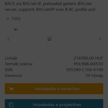
BACS via BACnet IP, preloaded generic BACnet
server, supports BACnet/IP over B-BC profile and
BBMD, client communication to other BACnet
Több
devices, BTL-certified.
Listaár
216590,00 HUF
Termék száma:
POL908.00/STD
SSN:
S55390-C106-A100
Garancia:
24 hónap
Hozzáadás a kosárhoz
Hozzáadás a projekthez