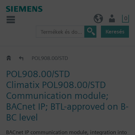
0
HU (hu)
Felhasználó
Keresés
Katalógus
POL908.00/STD
POL908.00/STD
Climatix POL908.00/STD
Communication module;
BACnet IP; BTL-approved on B-
BC level
BACnet IP communication module, integration into