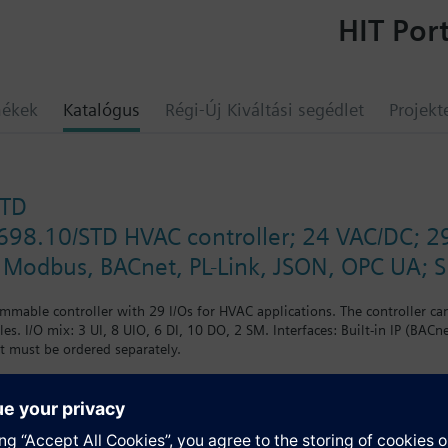
HIT Port
mékek
Katalógus
Régi-Új Kiváltási segédlet
Projekt
STD
698.10/STD HVAC controller; 24 VAC/DC; 29 
Modbus, BACnet, PL-Link, JSON, OPC UA; S
ammable controller with 29 I/Os for HVAC applications. The controller c
. I/O mix: 3 UI, 8 UIO, 6 DI, 10 DO, 2 SM. Interfaces: Built-in IP (BACne
t must be ordered separately.
umok