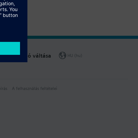
Régió váltása
HU (hu)
írás
A felhasználás feltételei