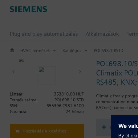
Plug and play automatizálás
Alkalmazások
Ter
HVAC Termékek
Katalógus
POL698.10/STD
POL698.10/
Climatix POL
RS485, KNX; 
Listaár
353810,00 HUF
Climatix freely progr
Termék száma:
POL698.10/STD
communication modules
SSN:
S55396-C981-A100
BACnet); connector se
Garancia:
24 hónap
Dokument
Hozzáadás a kosárhoz