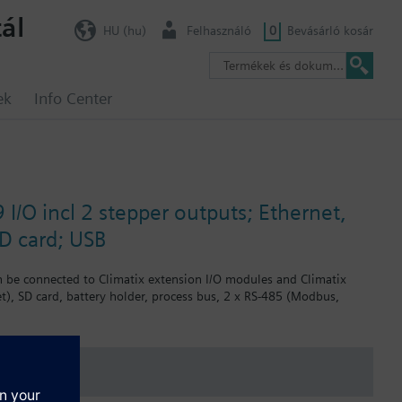
ál
HU (hu)
Felhasználó
0
Bevásárló kosár
ek
Info Center
I/O incl 2 stepper outputs; Ethernet,
D card; USB
an be connected to Climatix extension I/O modules and Climatix
t), SD card, battery holder, process bus, 2 x RS-485 (Modbus,