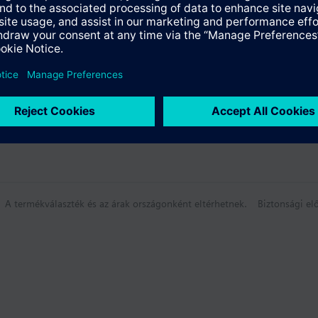
A termékválaszték és az árak országonként eltérhetnek.
Biztonsági elő