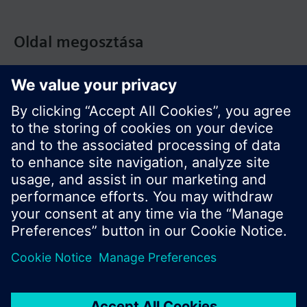
Oldal megosztása
© Siemens Switzerland Ltd. Building Technologies
Division - 2016
A termékválaszték és az árak országonként
eltérhetnek.
Biztonsági előírás