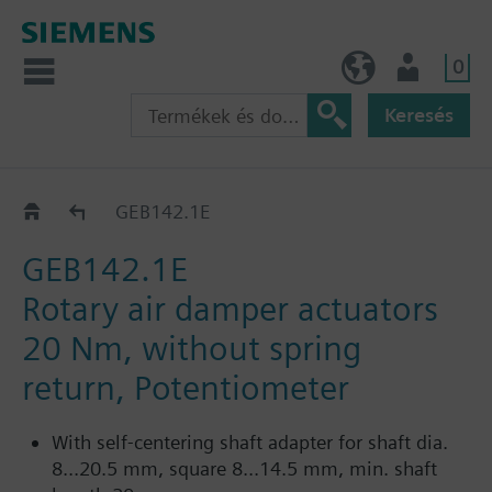
0
HU (hu)
Felhasználó
Keresés
GEB..1E / GEB..9E (20 Nm)
GEB142.1E
GEB142.1E
Rotary air damper actuators
20 Nm, without spring
return, Potentiometer
With self-centering shaft adapter for shaft dia.
8...20.5 mm, square 8...14.5 mm, min. shaft