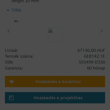
length 20 mm
With position indication and adjustable
Több
mechanical limit stop
Button for disengaging the gear train to enable
manual control
With housing made of die-cast aluminium and
0.9 m connecting cable
Listaár
67130,00 HUF
Termék száma:
GEB142.1E
SSN:
S55499-D330
Garancia:
60 hónap
Hozzáadás a kosárhoz
Hozzáadás a projekthez