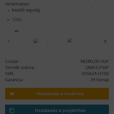
tartalmazza:
kezelő egység
Keret, titánium fehér
Több
Alaplap és KNX csatlakozó
funkciónalitás:
Szabadon konfigurálható felhasználói interfész
(gombok és képi elemek) mint a Total Room
Automation része
RoomOptiszabályozás energiahatékonysági
Listaár
98280,00 HUF
funkció
Termék száma:
QMX3.P36F
Helyiség hőmérséklet mérés
SSN:
S55624-H100
Helyiség hőmérséklet, szabályozási mód,
Garancia:
24 hónap
üzemállapotok kijelzése (pont mátrix LCD)
Háttérvilágított kijelző, fehér vagy kék
Hozzáadás a kosárhoz
kiválasztással
KNX PL-Link interfész a szobai automatika
állomáshoz plug & play kialakítással
Hozzáadás a projekthez
Kombinálható különböző standard és design