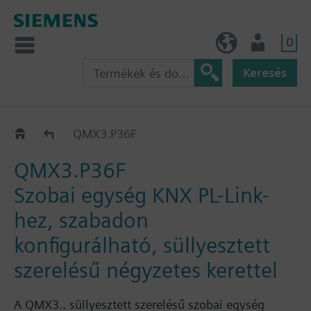
0
HU (hu)
Felhasználó
Keresés
QMX3.P36..
QMX3.P36F
QMX3.P36F
Szobai egység KNX PL-Link-
hez, szabadon
konfigurálható, süllyesztett
szerelésű négyzetes kerettel
A QMX3.. süllyesztett szerelésű szobai egység