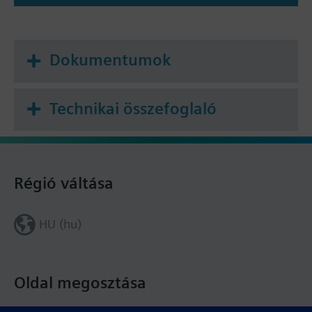
keretekkel
Dokumentumok
Technikai összefoglaló
Régió váltása
HU (hu)
Oldal megosztása