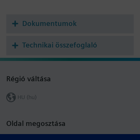
Dokumentumok
Technikai összefoglaló
Régió váltása
HU (hu)
Oldal megosztása