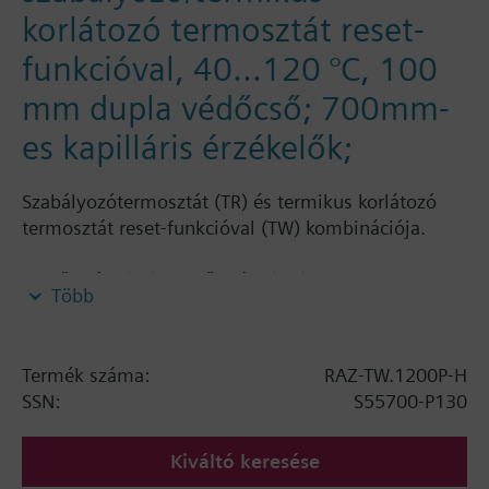
korlátozó termosztát reset-
funkcióval, 40...120 °C, 100
mm dupla védőcső; 700mm-
es kapilláris érzékelők;
Szabályozótermosztát (TR) és termikus korlátozó
termosztát reset-funkcióval (TW) kombinációja.
Külső skála (TR), belső skála (TW), 2 changeover
Több
kontaktus. Merülő illetve falra szerelhető
termosztát.
Termék száma:
RAZ-TW.1200P-H
SSN:
S55700-P130
Kiváltó keresése