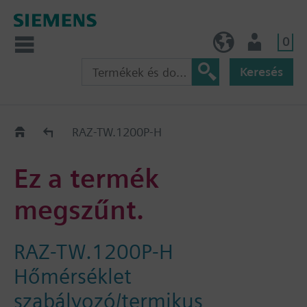
0
HU (hu)
Felhasználó
Keresés
Régi-Új Kiváltási segédlet
RAZ-TW.1200P-H
Ez a termék
megszűnt.
RAZ-TW.1200P-H
Hőmérséklet
szabályozó/termikus