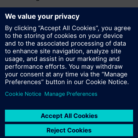
© Siemens Switzerland Ltd. Building Technologies
Division - 2016
A termékválaszték és az árak országonként
eltérhetnek.
Biztonsági előírás
A felhasználás feltételei