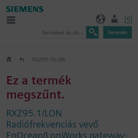
0
HU (hu)
Felhasználó
Keresés
Régi-Új Kiváltási segédlet
RXZ95.1/LON
Ez a termék
megszűnt.
RXZ95.1/LON
Radiófrekvenciás vevő
EnOcean/LonWorks gateway-