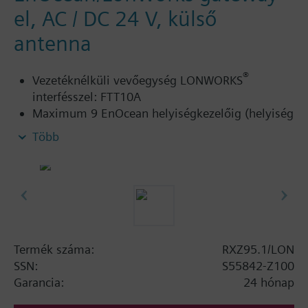
el, AC / DC 24 V, külső
antenna
®
Vezetéknélküli vevőegység LONWORKS
interfésszel: FTT10A
Maximum 9 EnOcean helyiségkezelőig (helyiség
hőmérséklet és alapjel állítás)
Több
További információ
Felhasználás:
DESIGO RXC
®
LONWORKS készülékek / rendszerek
kommunikációval
Termék száma:
RXZ95.1/LON
A külső antenna szállítási tartozék.
SSN:
S55842-Z100
Garancia:
24 hónap