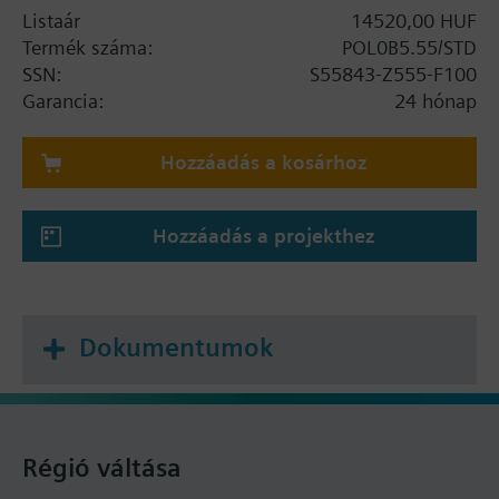
Listaár
14520,00 HUF
Termék száma:
POL0B5.55/STD
SSN:
S55843-Z555-F100
Garancia:
24 hónap
Hozzáadás a kosárhoz
Hozzáadás a projekthez
Dokumentumok
Régió váltása