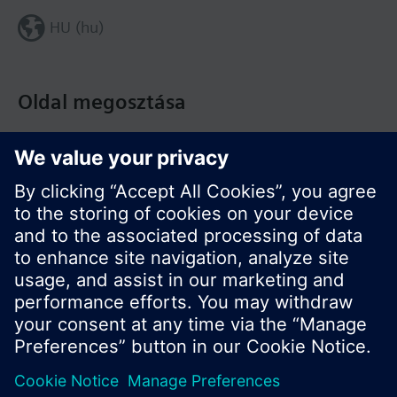
HU (hu)
Oldal megosztása
© Siemens Switzerland Ltd. Building Technologies
Division - 2016
A termékválaszték és az árak országonként