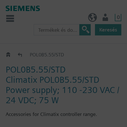
0
HU (hu)
Felhasználó
Keresés
Katalógus
POL0B5.55/STD
POL0B5.55/STD
Climatix POL0B5.55/STD
Power supply; 110 -230 VAC /
24 VDC; 75 W
Accessories for Climatix controller range.