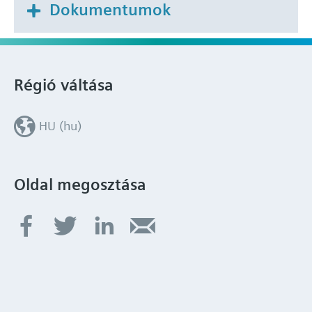
Dokumentumok
Régió váltása
HU (hu)
Oldal megosztása