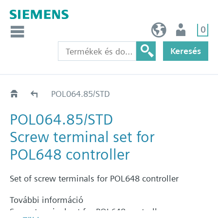
0
HU (hu)
Felhasználó
Keresés
Katalógus
POL064.85/STD
POL064.85/STD
Screw terminal set for
POL648 controller
Set of screw terminals for POL648 controller
További információ
Screw terminal set for POL648 controller