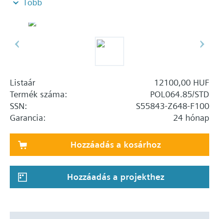
Több
Listaár
12100,00 HUF
Termék száma:
POL064.85/STD
SSN:
S55843-Z648-F100
Garancia:
24 hónap
Hozzáadás a kosárhoz
Hozzáadás a projekthez