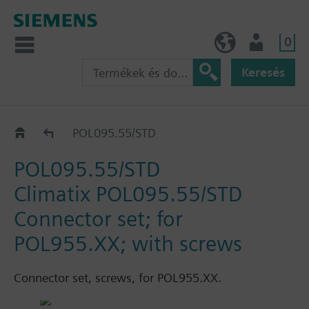
0
HU (hu)
Felhasználó
Keresés
Katalógus
POL095.55/STD
POL095.55/STD
Climatix POL095.55/STD
Connector set; for
POL955.XX; with screws
Connector set, screws, for POL955.XX.