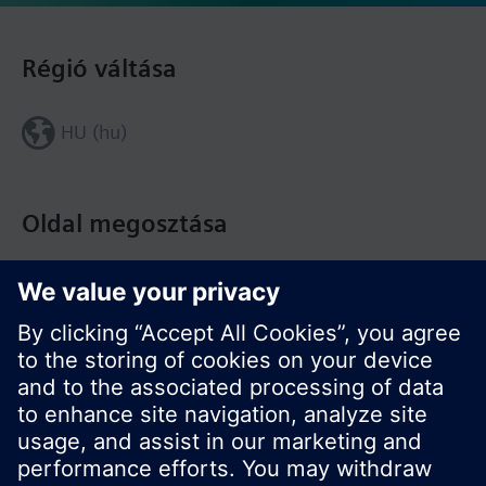
Régió váltása
HU (hu)
Oldal megosztása