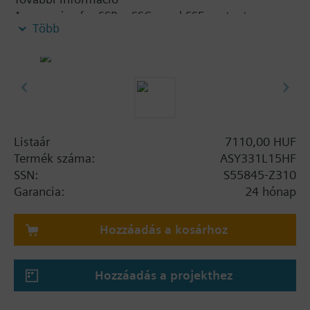
Accessories for SSB.., SSC.. and SSF.. actuators
Több
Listaár
7110,00 HUF
Termék száma:
ASY331L15HF
SSN:
S55845-Z310
Garancia:
24 hónap
Hozzáadás a kosárhoz
Hozzáadás a projekthez