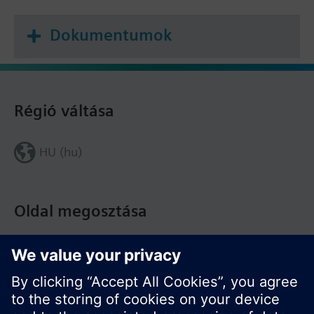
Dokumentumok
Régió váltása
HU (hu)
Oldal megosztása