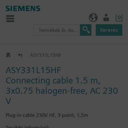
0
HU (hu)
Felhasználó
Keresés
ASY1..
ASY331L15HF
ASY331L15HF
Connecting cable 1.5 m,
3x0.75 halogen-free, AC 230
V
Plug-in cable 230V HF, 3-point, 1,5m
További információ