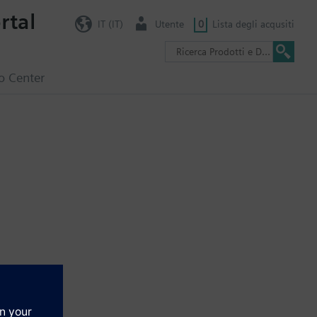
rtal
IT (IT)
Utente
0
Lista degli acqusiti
o Center
ely. See chapter Display and operation units.