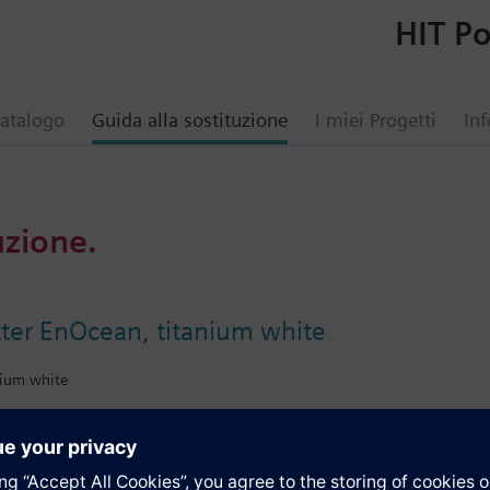
HIT Po
atalogo
Guida alla sostituzione
I miei Progetti
Inf
uzione.
tter EnOcean, titanium white
nium white
ive
gn frame, from DELTA line or DELTA miro range, must be ordered separat