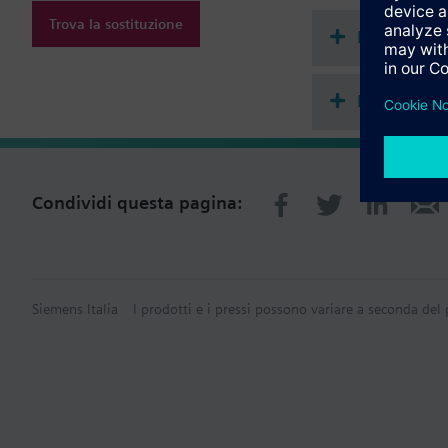
Trova la sostituzione
Document
Riepilogo 
Condividi questa pagina:
Siemens Italia
I prodotti e i pressi possono variare a seconda del