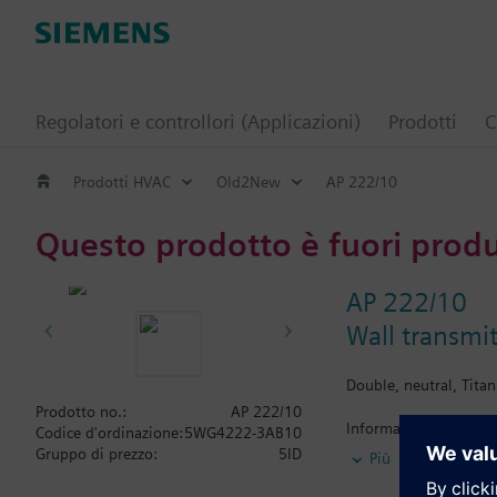
Regolatori e controllori (Applicazioni)
Prodotti
C
Prodotti HVAC
Old2New
AP 222/10
Questo prodotto è fuori prod
AP 222/10
Wall transmi
Double, neutral, Tita
Prodotto no.:
AP 222/10
Informazioni aggiunt
Codice d'ordinazione:
5WG4222-3AB10
The accompanying desi
Gruppo di prezzo:
5ID
Più