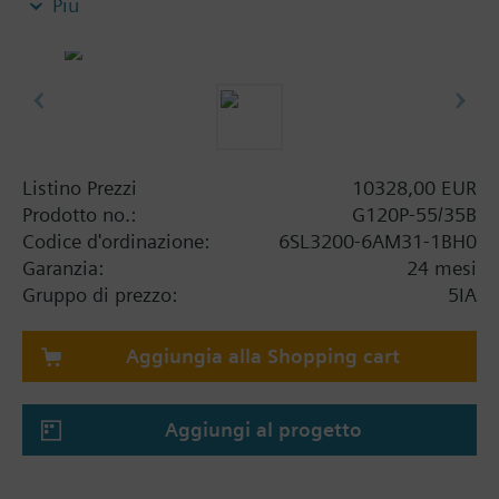
Più
aumenta di 5 mm, e il IOP 15 mm.
Listino Prezzi
10328,00 EUR
Prodotto no.:
G120P-55/35B
Codice d'ordinazione:
6SL3200-6AM31-1BH0
Garanzia:
24 mesi
Gruppo di prezzo:
5IA
Aggiungia alla Shopping cart
Aggiungi al progetto