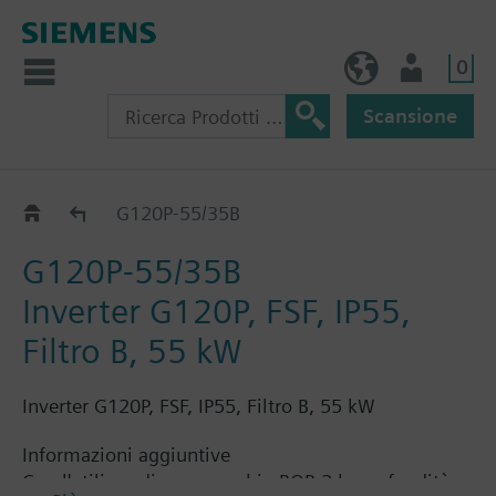
0
IT (IT)
Utente
Scansione
G120P..5B
G120P-55/35B
G120P-55/35B
Inverter G120P, FSF, IP55,
Filtro B, 55 kW
Inverter G120P, FSF, IP55, Filtro B, 55 kW
Informazioni aggiuntive
Con l'utilizzo di un coperchio BOP-2 la profondità