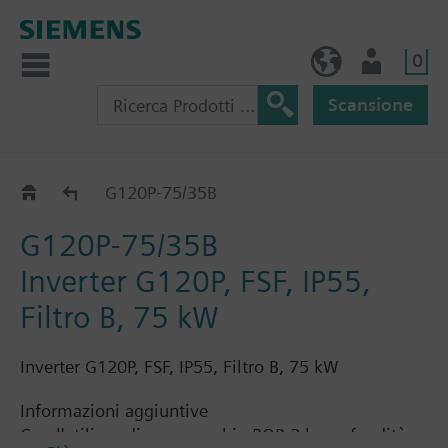
0
IT (IT)
Utente
Scansione
G120P..5B
G120P-75/35B
G120P-75/35B
Inverter G120P, FSF, IP55,
Filtro B, 75 kW
Inverter G120P, FSF, IP55, Filtro B, 75 kW
Informazioni aggiuntive
Con l'utilizzo di un coperchio BOP-2 la profondità