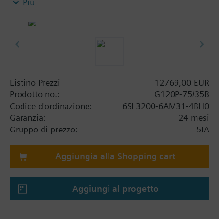
Più
aumenta di 5 mm, e il IOP 15 mm.
Listino Prezzi
12769,00 EUR
Prodotto no.:
G120P-75/35B
Codice d'ordinazione:
6SL3200-6AM31-4BH0
Garanzia:
24 mesi
Gruppo di prezzo:
5IA
Aggiungia alla Shopping cart
Aggiungi al progetto