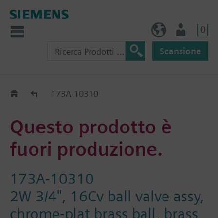
0
IT (IT)
Utente
Scansione
Old2New
173A-10310
Questo prodotto è
fuori produzione.
173A-10310
2W 3/4", 16Cv ball valve assy,
chrome-plat brass ball, brass