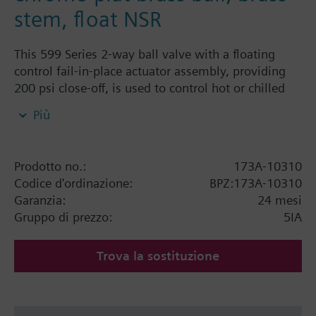
stem, float NSR
This 599 Series 2-way ball valve with a floating
control fail-in-place actuator assembly, providing
200 psi close-off, is used to control hot or chilled
water and up to 50% Glycol solution in convectors,
Più
fan coil units, unit conditioners, radiation and
reheat coils. This 3/4-inch valve is 16 Cv, equal
percentage flow characteristic, with chrome-plated
Prodotto no.:
173A-10310
brass ball and brass stem, and an operating handle
Codice d'ordinazione:
BPZ:173A-10310
that can manually operate the valve in the event of
Garanzia:
24 mesi
power failure.
Gruppo di prezzo:
5IA
Trova la sostituzione