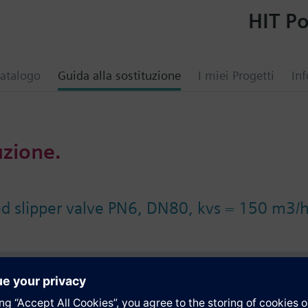
HIT Po
atalogo
Guida alla sostituzione
I miei Progetti
Inf
uzione.
ed slipper valve PN6, DN80, kvs = 150 m3/
i