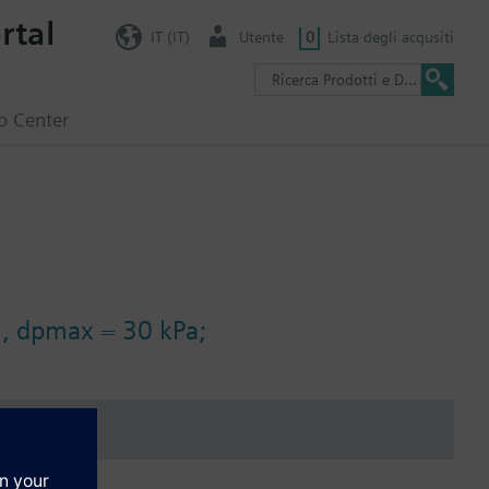
rtal
IT (IT)
Utente
0
Lista degli acqusiti
o Center
h, dpmax = 30 kPa;