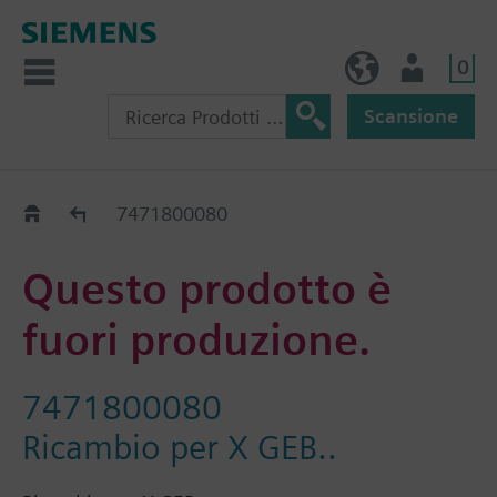
0
IT (IT)
Utente
Scansione
Old2New
7471800080
Questo prodotto è
fuori produzione.
7471800080
Ricambio per X GEB..