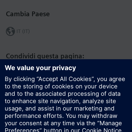
Cambia Paese
IT (IT)
Condividi questa pagina:
Siemens Italia