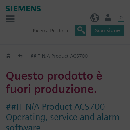
0
IT (IT)
Utente
Scansione
Old2New
##IT N/A Product ACS700
Questo prodotto è
fuori produzione.
##IT N/A Product ACS700
Operating, service and alarm
software