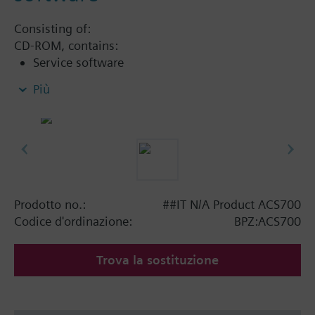
Consisting of:
CD-ROM, contains:
Service software
Alarm software
Più
Operating software including:
Popcard (standard and user-defined)
Parameter settings
Plant navigation (device view)
Plant diagrams (user-defined)
Connections (directly and via modem)
Prodotto no.:
##IT N/A Product ACS700
Device credits: 200
Codice d'ordinazione:
BPZ:ACS700
Informazioni aggiuntive
Trova la sostituzione
Famiglia di software di gestione e service con
funzionalità modulari. Le capacità di gestione degli
impianti dipende dalla licenza. Attraverso la
postazione centrale PC è possibile leggere,