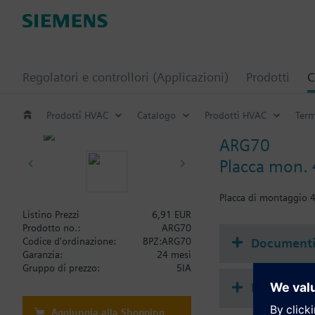
Regolatori e controllori (Applicazioni)
Prodotti
C
Prodotti HVAC
Catalogo
Prodotti HVAC
Term
ARG70
Placca mon. 
Placca di montaggio 
Listino Prezzi
6,91 EUR
Prodotto no.:
ARG70
Document
Codice d'ordinazione:
BPZ:ARG70
Garanzia:
24 mesi
Gruppo di prezzo:
5IA
Riepilogo 
Aggiungia alla Shopping