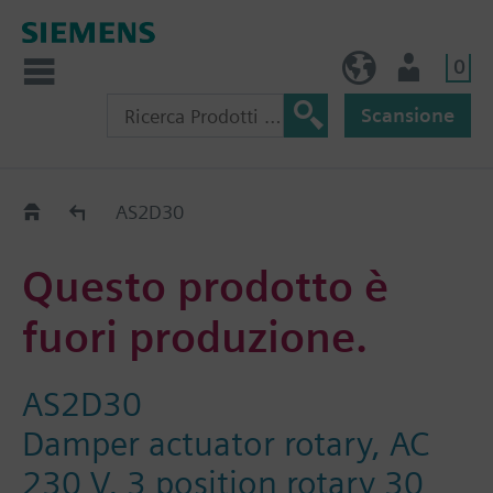
0
IT (IT)
Utente
Scansione
Old2New
AS2D30
Questo prodotto è
fuori produzione.
AS2D30
Damper actuator rotary, AC
230 V, 3 position rotary 30