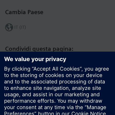
Cambia Paese
IT (IT)
Condividi questa pagina:
Siemens Italia