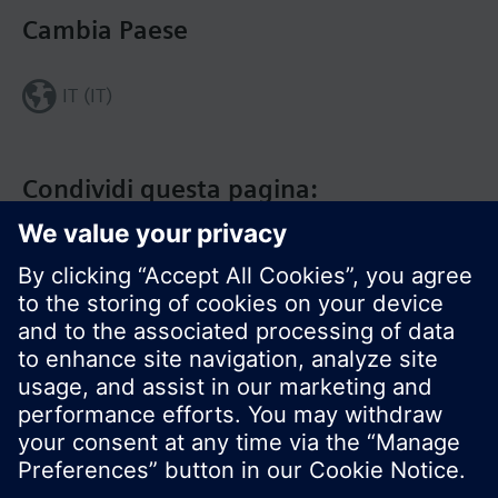
Cambia Paese
IT (IT)
Condividi questa pagina:
Siemens Italia