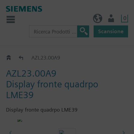
0
IT (IT)
Utente
Scansione
Catalogo
AZL23.00A9
AZL23.00A9
Display fronte quadrpo
LME39
Display fronte quadrpo LME39