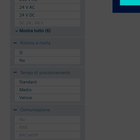
24 V AC
24 V DC
DC 24...48 V
Mostra tutto (6)
Ritorno a molla
Si
No
Tempo di posizionamento
Standard
Medio
Veloce
Comunicazione
No
KNX
BACnet/IP