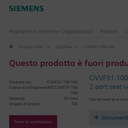
Regolatori e controllori (Applicazioni)
Prodotti
C
Prodotti HVAC
Old2New
C/VVF31.100-160
Questo prodotto è fuori prod
C/VVF31.10
Prodotto no.:
C/VVF31.100-160
2-port seat 
Codice d'ordinazione:
BPZ:C/VVF31.100
-160
Garanzia:
24 mesi
Can be used as a contr
Gruppo di prezzo:
5IA
Document
Trova la sostituzione