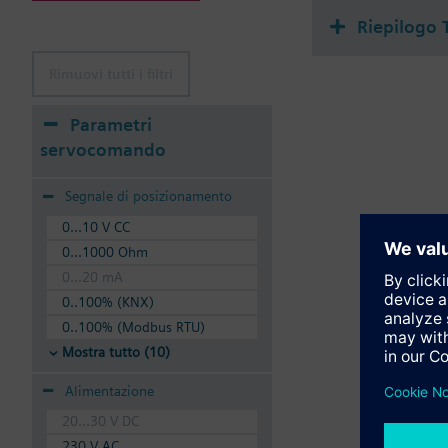
Riepilogo 
Rimuovi tutti i filtri
Parametri
servocomando
Segnale di posizionamento
0...10 V CC
0...1000 Ohm
0...20 mA
0..100% (KNX)
0..100% (Modbus RTU)
Mostra tutto (10)
Alimentazione
20...30 V DC
230 V AC