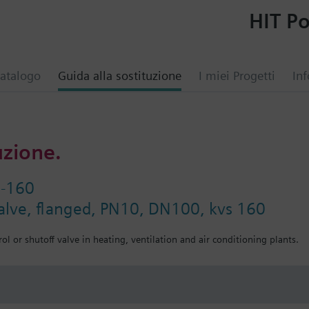
HIT Po
atalogo
Guida alla sostituzione
I miei Progetti
Inf
uzione.
0-160
valve, flanged, PN10, DN100, kvs 160
ol or shutoff valve in heating, ventilation and air conditioning plants.
i