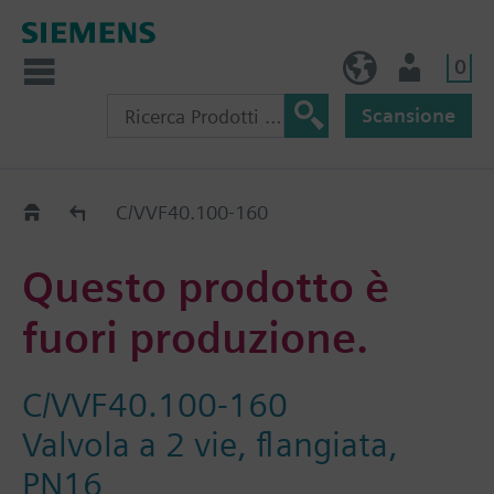
0
IT (IT)
Utente
Scansione
Old2New
C/VVF40.100-160
Questo prodotto è
fuori produzione.
C/VVF40.100-160
Valvola a 2 vie, flangiata,
PN16