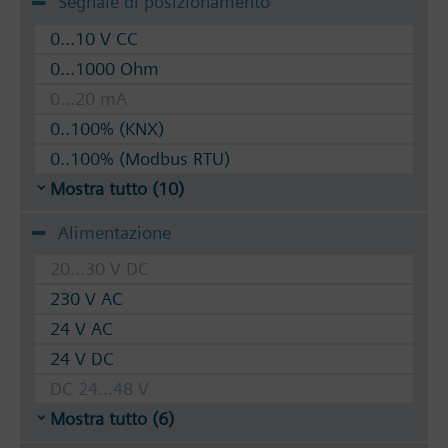
Segnale di posizionamento
0...10 V CC
0...1000 Ohm
0...20 mA
0..100% (KNX)
0..100% (Modbus RTU)
Mostra tutto (10)
Alimentazione
20...30 V DC
230 V AC
24 V AC
24 V DC
DC 24...48 V
Mostra tutto (6)