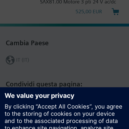
SAX81.00 Motore 3 pti 24 V ac/dc
525,00 EUR
Cambia Paese
IT (IT)
Condividi questa pagina: