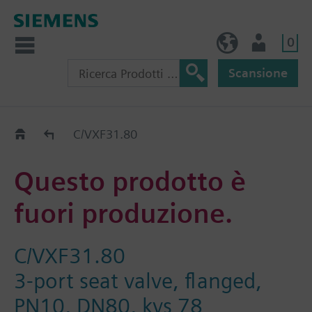
0
IT (IT)
Utente
Scansione
Old2New
C/VXF31.80
Questo prodotto è
fuori produzione.
C/VXF31.80
3-port seat valve, flanged,
PN10, DN80, kvs 78