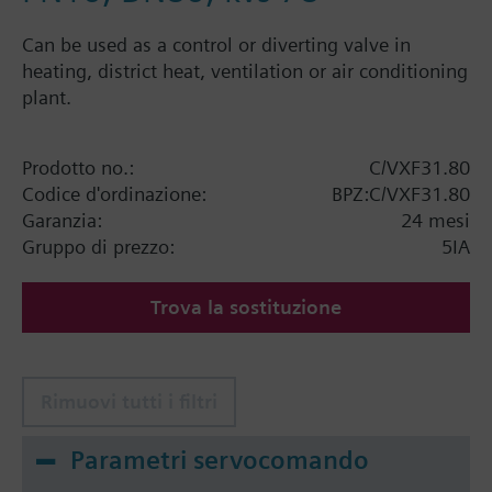
Can be used as a control or diverting valve in
heating, district heat, ventilation or air conditioning
plant.
Prodotto no.:
C/VXF31.80
Codice d'ordinazione:
BPZ:C/VXF31.80
Garanzia:
24 mesi
Gruppo di prezzo:
5IA
Trova la sostituzione
Rimuovi tutti i filtri
Parametri servocomando