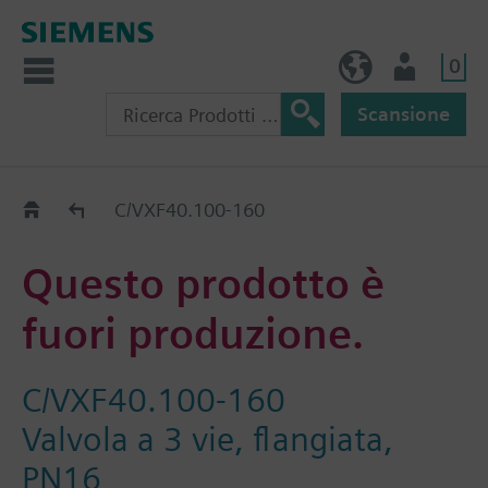
0
IT (IT)
Utente
Scansione
Old2New
C/VXF40.100-160
Questo prodotto è
fuori produzione.
C/VXF40.100-160
Valvola a 3 vie, flangiata,
PN16