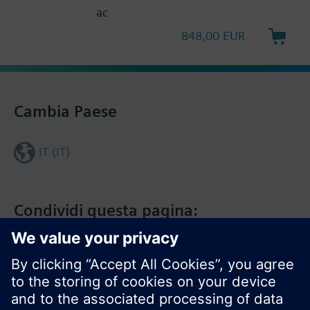
ac
848,00 EUR
Cambia Paese
IT (IT)
Condividi questa pagina: