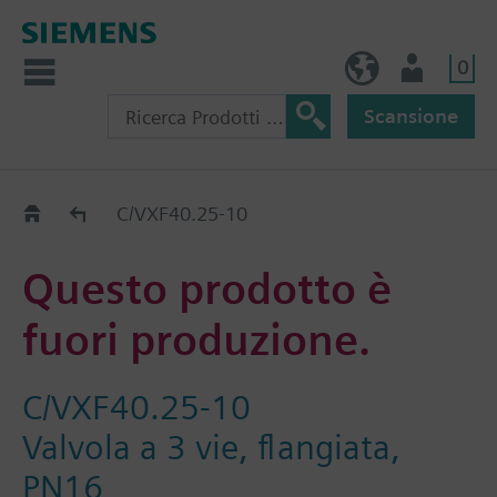
0
IT (IT)
Utente
Scansione
Old2New
C/VXF40.25-10
Questo prodotto è
fuori produzione.
C/VXF40.25-10
Valvola a 3 vie, flangiata,
PN16