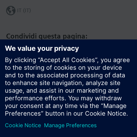
IT (IT)
Condividi questa pagina:
Siemens Italia
I prodotti e i pressi possono variare a seconda del
paese selezionato.