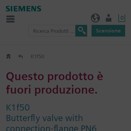
0
IT (IT)
Utente
Scansione
Old2New
K1f50
Questo prodotto è
fuori produzione.
K1f50
Butterfly valve with
connection-flange PN6