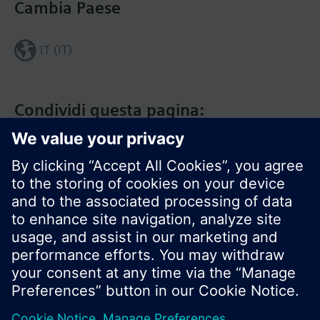
Cambia Paese
IT (IT)
Condividi questa pagina:
Siemens Italia
I prodotti e i pressi possono variare a seconda del