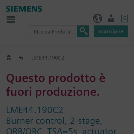
0
IT (IT)
Utente
Scansione
Old2New
LME44.190C2
Questo prodotto è
fuori produzione.
LME44.190C2
Burner control, 2-stage,
QRB/QRC, TSA=5s, actuator