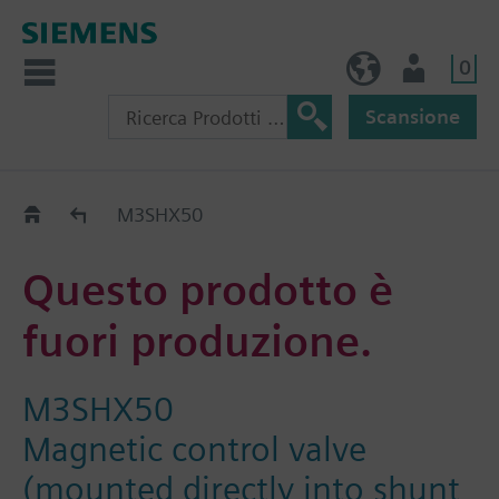
0
IT (IT)
Utente
Scansione
Old2New
M3SHX50
Questo prodotto è
fuori produzione.
M3SHX50
Magnetic control valve
(mounted directly into shunt