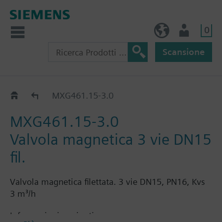
0
IT (IT)
Utente
Scansione
MXG461..
MXG461.15-3.0
MXG461.15-3.0
Valvola magnetica 3 vie DN15
fil.
Valvola magnetica filettata. 3 vie DN15, PN16, Kvs
3 m³/h
Informazioni aggiuntive