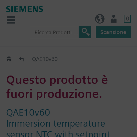
0
IT (IT)
Utente
Scansione
Old2New
QAE10v60
Questo prodotto è
fuori produzione.
QAE10v60
Immersion temperature
sensor NTC with setpoint