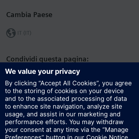
Cambia Paese
IT (IT)
Condividi questa pagina:
Siemens Italia