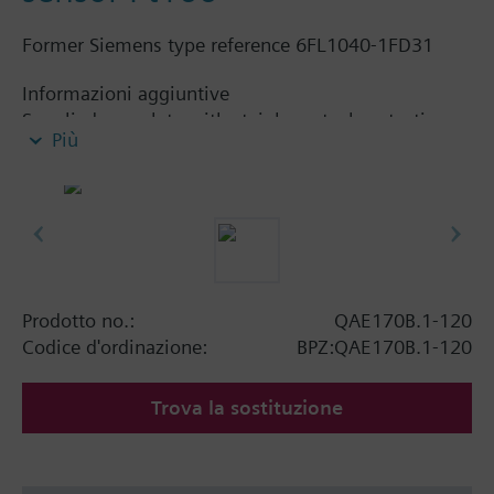
Former Siemens type reference 6FL1040-1FD31
Informazioni aggiuntive
Supplied complete with stainless steel protection
Più
pocket.
Prodotto no.:
QAE170B.1-120
Codice d'ordinazione:
BPZ:QAE170B.1-120
Trova la sostituzione