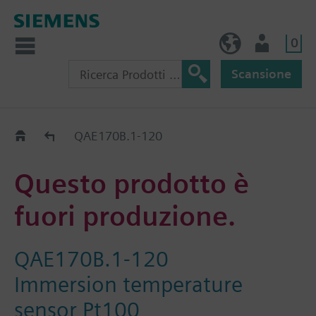
0
IT (IT)
Utente
Scansione
Old2New
QAE170B.1-120
Questo prodotto è
fuori produzione.
QAE170B.1-120
Immersion temperature
sensor Pt100