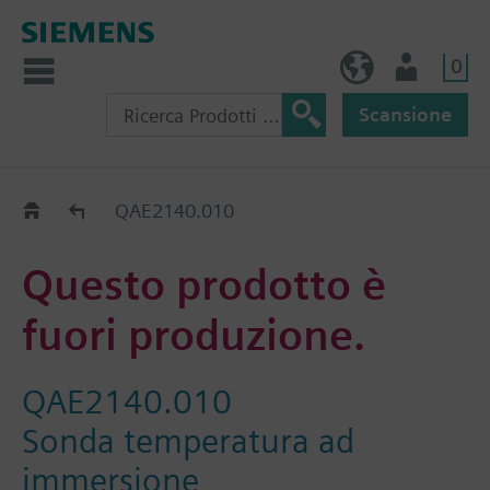
0
IT (IT)
Utente
Scansione
Old2New
QAE2140.010
Questo prodotto è
fuori produzione.
QAE2140.010
Sonda temperatura ad
immersione