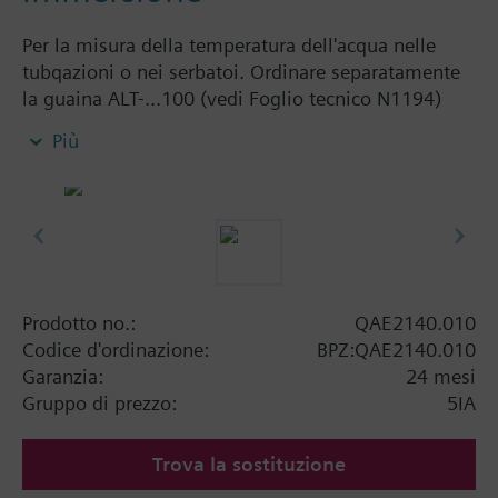
Per la misura della temperatura dell'acqua nelle
tubqazioni o nei serbatoi. Ordinare separatamente
la guaina ALT-...100 (vedi Foglio tecnico N1194)
Più
Informazioni aggiuntive
Nel caso non sia segnata la pressione nominale,
non è prevista una guaina di protezione e la
pressione stessa dipende dalla guaina usata (vedere
accessori). Per l'AQE2102 la pressione nominale è
di 16 bar (PN16).
Prodotto no.:
QAE2140.010
Codice d'ordinazione:
BPZ:QAE2140.010
Garanzia:
24 mesi
Gruppo di prezzo:
5IA
Trova la sostituzione