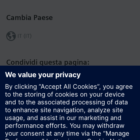
Cambia Paese
IT (IT)
Condividi questa pagina:
Siemens Italia