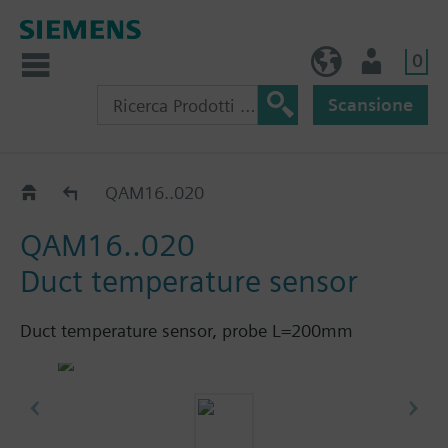
0
IT (IT)
Utente
Scansione
Sonde da canale QAM.. / FK-TP..
QAM16..020
QAM16..020
Duct temperature sensor
Duct temperature sensor, probe L=200mm