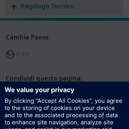
Riepilogo Tecnico
Cambia Paese
IT (IT)
Condividi questa pagina: