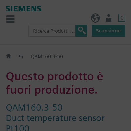
0
IT (IT)
Utente
Scansione
Old2New
QAM160.3-50
Questo prodotto è
fuori produzione.
QAM160.3-50
Duct temperature sensor
Pt100