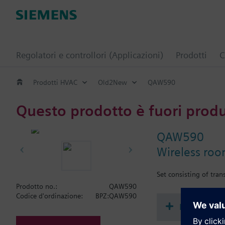
Regolatori e controllori (Applicazioni)
Prodotti
C
Prodotti HVAC
Old2New
QAW590
Questo prodotto è fuori prod
QAW590
Wireless roo
Set consisting of tra
Prodotto no.:
QAW590
Codice d'ordinazione:
BPZ:QAW590
Document