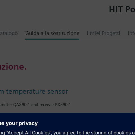
HIT Po
atalogo
Guida alla sostituzione
I miei Progetti
Inf
uzione.
m temperature sensor
nsmitter QAX90.1 and receiver RXZ90.1
i