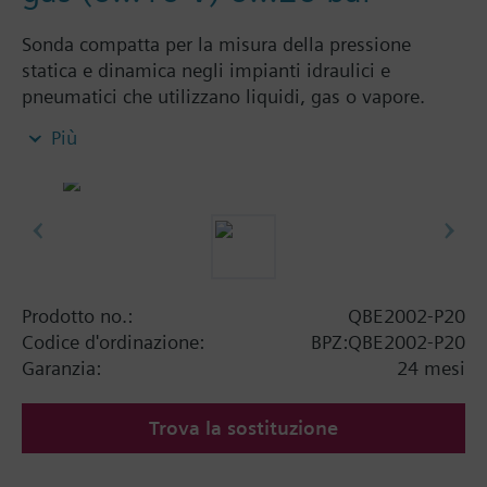
Sonda compatta per la misura della pressione
statica e dinamica negli impianti idraulici e
pneumatici che utilizzano liquidi, gas o vapore.
Elemento di misura piezo-resistivo, diaframma
Più
ceramico, stabilità alle alte temperature, alta
resistenza meccanica.
Montaggio con raccordo esterno, ½" G
Informazioni aggiuntive
FS = Fondo scala
Prodotto no.:
QBE2002-P20
Codice d'ordinazione:
BPZ:QBE2002-P20
Garanzia:
24 mesi
Trova la sostituzione