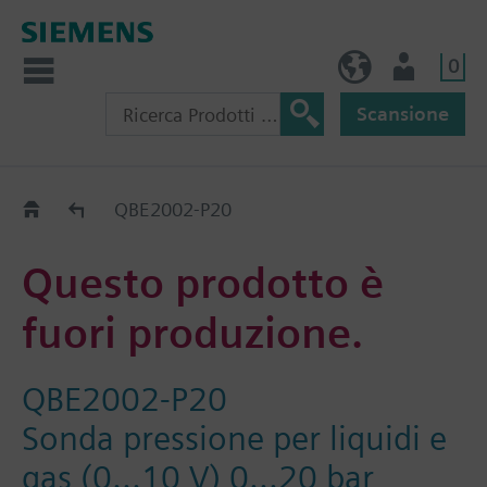
0
IT (IT)
Utente
Scansione
Old2New
QBE2002-P20
Questo prodotto è
fuori produzione.
QBE2002-P20
Sonda pressione per liquidi e
gas (0...10 V) 0...20 bar