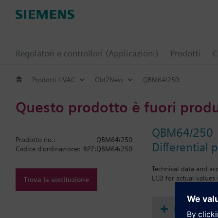
Regolatori e controllori (Applicazioni)
Prodotti
C
Prodotti HVAC
Old2New
QBM64/250
Questo prodotto è fuori prod
QBM64/250
Prodotto no.:
QBM64/250
Differential 
Codice d'ordinazione:
BPZ:QBM64/250
Technical data and acc
LCD for actual values 
Trova la sostituzione
Document