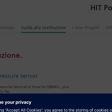
HIT Po
atalogo
Guida alla sostituzione
I miei Progetti
Inf
uzione.
pressure sensor
essories identical to those for QBM63.., plus
(in Pa).
i