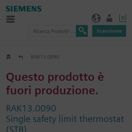
0
IT (IT)
Utente
Scansione
Old2New
RAK13.0090
Questo prodotto è
fuori produzione.
RAK13.0090
Single safety limit thermostat
(STB)