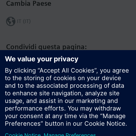
Cambia Paese
IT (IT)
Condividi questa pagina:
Siemens Italia
I prodotti e i pressi possono variare a seconda del