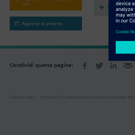
cart
Compatibl
Aggiungi al progetto
Condividi questa pagina:
Siemens Italia
I prodotti e i pressi possono variare a seconda del