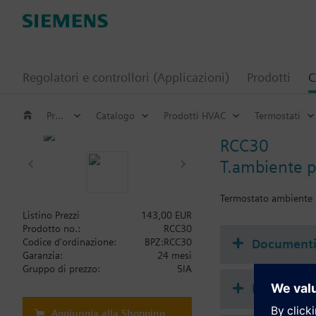
Regolatori e controllori (Applicazioni)
Prodotti
C
Prodotti HVAC
Catalogo
Prodotti HVAC
Termostati
RCC30
T.ambiente pe
Termostato ambiente p
Listino Prezzi
143,00 EUR
Prodotto no.:
RCC30
Document
Codice d'ordinazione:
BPZ:RCC30
Garanzia:
24 mesi
Gruppo di prezzo:
5IA
Riepilogo 
Aggiungia alla Shopping