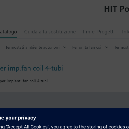
HIT Po
atalogo
Guida alla sostituzione
I miei Progetti
Inf
Termostati ambiente autonomi
Per unità fan coil
Termosta
r imp.fan coil 4-tubi
er impianti fan coil 4 tubi
i
Tecnico