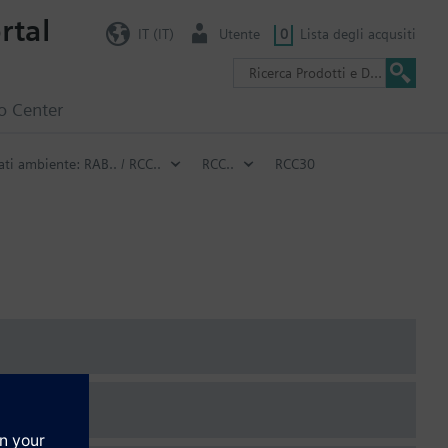
rtal
IT (IT)
Utente
0
Lista degli acqusiti
o Center
ti ambiente: RAB.. / RCC..
RCC..
RCC30