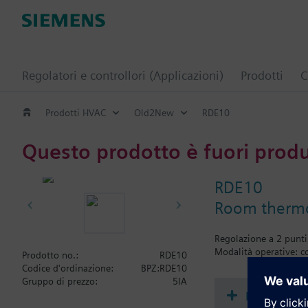
Regolatori e controllori (Applicazioni)
Prodotti
C
Prodotti HVAC
Old2New
RDE10
Questo prodotto è fuori prod
RDE10
Room thermos
Regolazione a 2 punti
Modalità operative: 
Prodotto no.:
RDE10
Codice d'ordinazione:
BPZ:RDE10
Gruppo di prezzo:
5IA
Document