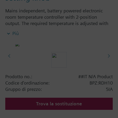
Mains independent, battery powered electronic
room temperature controller with 2-position
output. The required temperature is adjusted with
the large setting knob on the front of the unit.
Più
Easy operation by large setting knob and large
display
for heating or cooling
Color of housing front: signal white RAL9003
(NCS S 0502-G)
Color of baseplate: light grey RAL7035 (NCS
2801-Y43R)
Prodotto no.:
##IT N/A Product
Codice d'ordinazione:
BPZ:RDH10
Gruppo di prezzo:
5IA
Trova la sostituzione