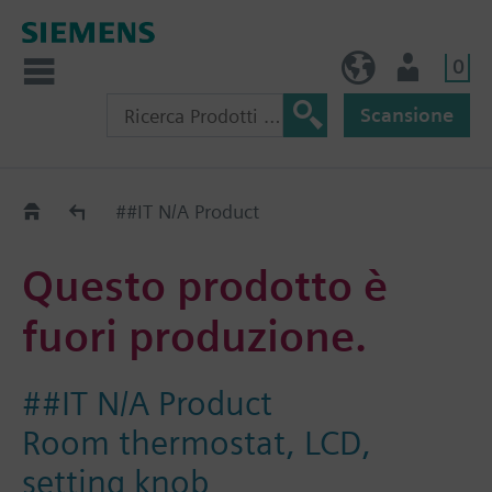
0
IT (IT)
Utente
Scansione
Old2New
##IT N/A Product
Questo prodotto è
fuori produzione.
##IT N/A Product
Room thermostat, LCD,
setting knob