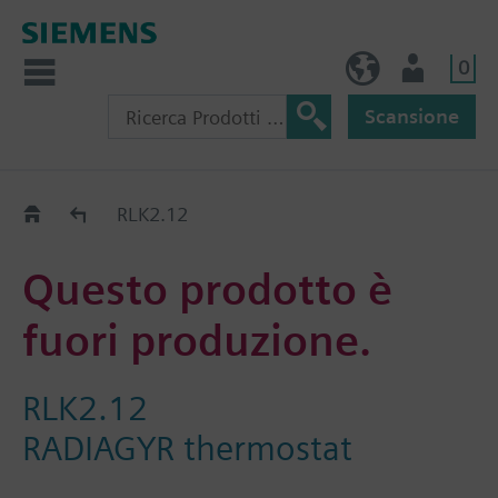
0
IT (IT)
Utente
Scansione
Old2New
RLK2.12
Questo prodotto è
fuori produzione.
RLK2.12
RADIAGYR thermostat