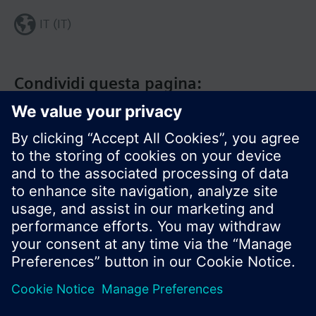
IT (IT)
Condividi questa pagina:
Siemens Italia
I prodotti e i pressi possono variare a seconda del
paese selezionato.